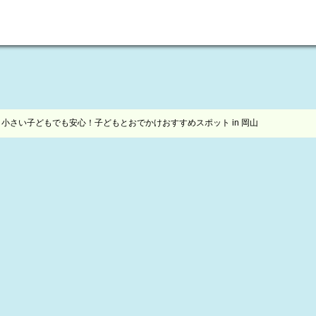
welcome to maikoism
小さい子どもでも安心！子どもとおでかけおすすめスポット in 岡山