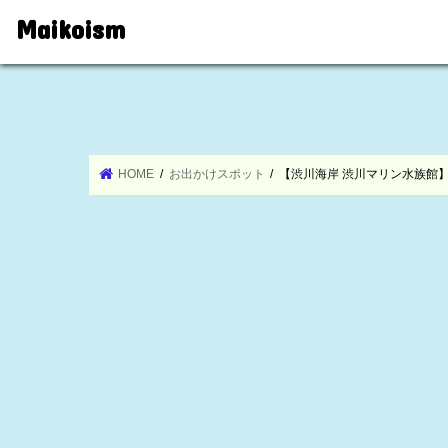
Maikoism
HOME
お出かけスポット
【渋川海岸 渋川マリン水族館】