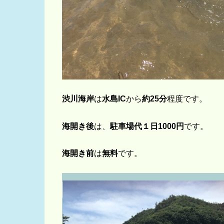
渋川海岸
は
水島IC
から
約25分
程度です。
海開き後
は、
駐車場代１日1000円
です。
海開き前
は
無料
です。