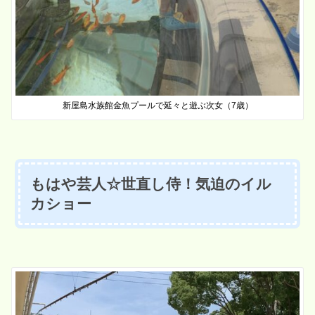
新屋島水族館金魚プールで延々と遊ぶ次女（7歳）
もはや芸人☆世直し侍！気迫のイル
カショー