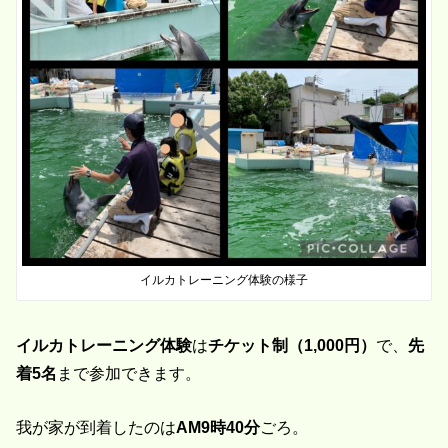
イルカトレーニング体験の様子
イルカトレーニング体験
は
チケット制（1,000円）
で、
先
着5名
まで参加できます。
我が家が到着したのは
AM9時40分
ごろ。