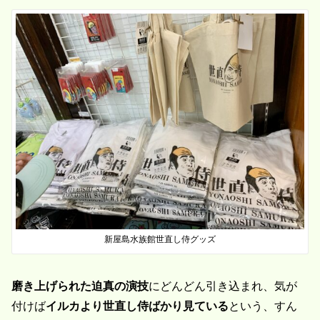
新屋島水族館世直し侍グッズ
磨き上げられた迫真の演技
にどんどん引き込まれ、気が
付けば
イルカより世直し侍ばかり見ている
という、すん