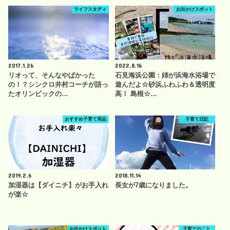
ライフスタディ
お出かけスポット
2017.1.26
2022.8.16
リオって、そんなやばかった
石見海浜公園：姉が浜海水浴場で
の！？シンクロ井村コーチが語っ
遊んだよ☆砂浜ふわふわ＆透明度
たオリンピックの…
高！ 島根☆…
おすすめ子育て用品
子育て日記
2019.2.6
2018.11.14
加湿器は【ダイニチ】がお手入れ
長女が7歳になりました。
が楽☆
お出かけスポット
子育てのこと