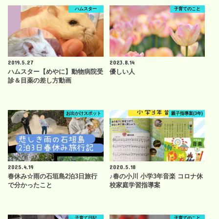
ハムスター
子育てのこと
2019.5.27
2023.8.14
ハムスター【めやに】動物病院受
優しい人
診＆目薬の差し方動画
お出かけスポット
親子指導案(3年)
2025.4.19
2020.5.18
春休み☆雨の石垣島2泊3日旅行
♪春の小川 小学3年音楽 コロナ休
で分かったこと
校家庭学習指導案
子育て日記
子育てのこと