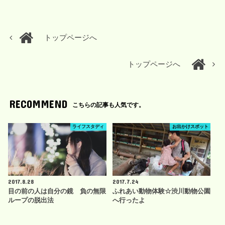
トップページへ
トップページへ
RECOMMEND
こちらの記事も人気です。
ライフスタディ
お出かけスポット
2017.8.28
2017.7.24
目の前の人は自分の鏡 負の無限
ふれあい動物体験☆渋川動物公園
ループの脱出法
へ行ったよ