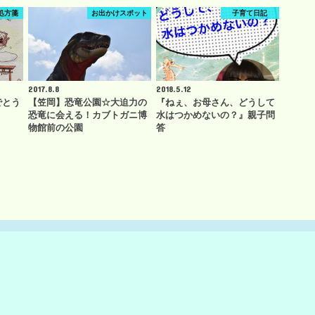
処方箋
お出かけスポット
子育て日記
2017.8.8
2018.5.12
でとう
【笠岡】恐竜公園☆大迫力の
『ねぇ、お母さん、どうして
恐竜に会える！カブトガニ博
水はつかめないの？』親子問
物館前の公園
答