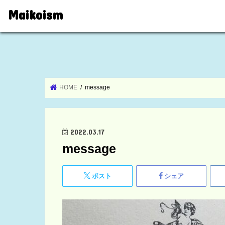
Maikoism
HOME
message
2022.03.17
message
ポスト
シェア