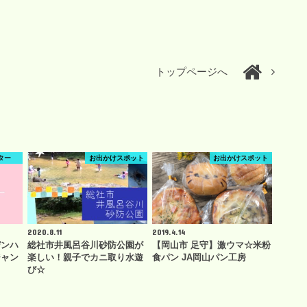
トップページへ
ター
お出かけスポット
お出かけスポット
2020.8.11
2019.4.14
デンハ
総社市井風呂谷川砂防公園が
【岡山市 足守】激ウマ☆米粉
ジャン
楽しい！親子でカニ取り水遊
食パン JA岡山パン工房
…
び☆