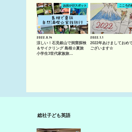
お出かけスポット
こころの
2022.8.14
2022.1.1
涼しい！石見銀山で洞窟探検
2022年あけましておめ
＆サイクリング 島根☆夏旅
ございます☆
小学生3世代家族旅…
総社子ども英語