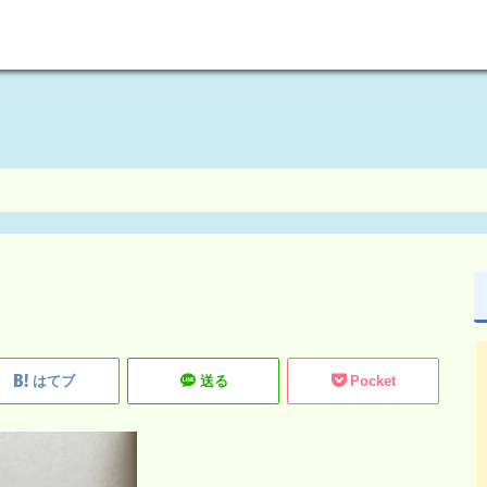
welcome to maikoism
はてブ
送る
Pocket