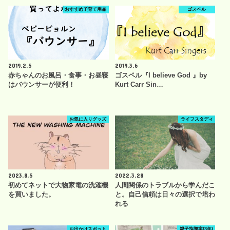
おすすめ子育て用品
ゴスペル
2019.2.5
2019.3.6
赤ちゃんのお風呂・食事・お昼寝
ゴスペル『I believe God 』by
はバウンサーが便利！
Kurt Carr Sin…
お気に入りグッズ
ライフスタディ
2023.8.5
2022.3.28
初めてネットで大物家電の洗濯機
人間関係のトラブルから学んだこ
を買いました。
と。自己信頼は日々の選択で培わ
れる
お出かけスポット
親子指導案(3年)