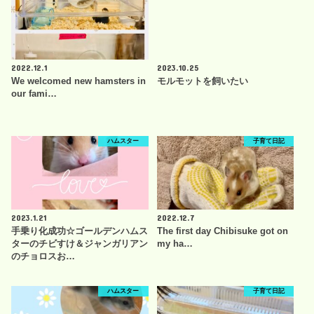
2022.12.1
2023.10.25
We welcomed new hamsters in
モルモットを飼いたい
our fami…
ハムスター
子育て日記
2023.1.21
2022.12.7
手乗り化成功☆ゴールデンハムス
The first day Chibisuke got on
ターのチビすけ＆ジャンガリアン
my ha…
のチョロスお…
ハムスター
子育て日記