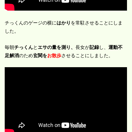
チっくんのゲージの横に
はかり
を常駐させることにしま
した。
毎朝
チっくん
と
エサの量を測り、
長女が
記録
し、
運動不
足解消
のため
玄関を
お散歩
させることにしました。