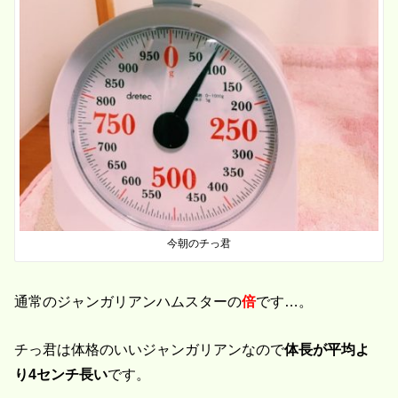
今朝のチっ君
通常のジャンガリアンハムスターの
倍
です…。
チっ君は体格のいいジャンガリアンなので
体長が平均よ
り4センチ長い
です。