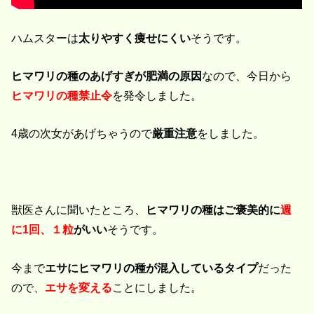
ハムスターは
太りやすく痩せにくい
そうです。
ヒマワリの種のあげすぎが肥満の原因
なので、今日から
ヒマワリの種禁止令
を発令しました。
4歳の次女があげちゃうので
厳重注意
をしました。
獣医さんに聞いたところ、
ヒマワリの種はご褒美的に
週
に1回、１粒
がいい
そうです。
今まで
エサにヒマワリの種が混入しているタイプ
だった
ので、
エサを変える
ことにしました。