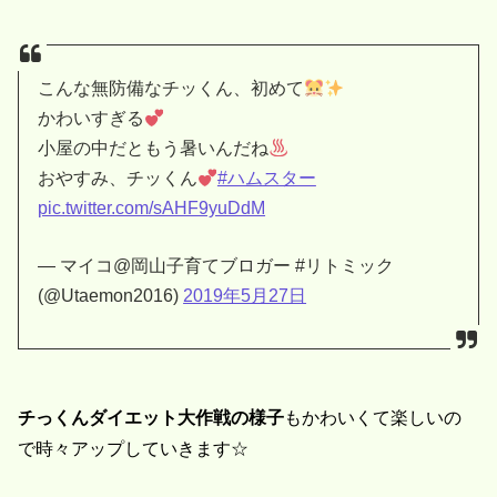
こんな無防備なチッくん、初めて
かわいすぎる
小屋の中だともう暑いんだね
おやすみ、チッくん
#ハムスター
pic.twitter.com/sAHF9yuDdM
— マイコ@岡山子育てブロガー #リトミック
(@Utaemon2016)
2019年5月27日
チっくんダイエット大作戦の様子
もかわいくて楽しいの
で時々アップしていきます☆