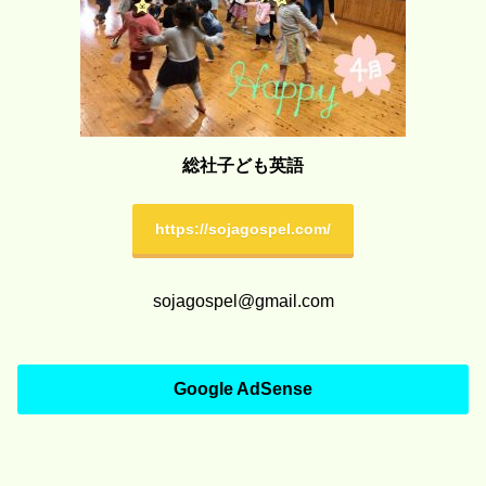
総社子ども英語
https://sojagospel.com/
sojagospel@gmail.com
Google AdSense