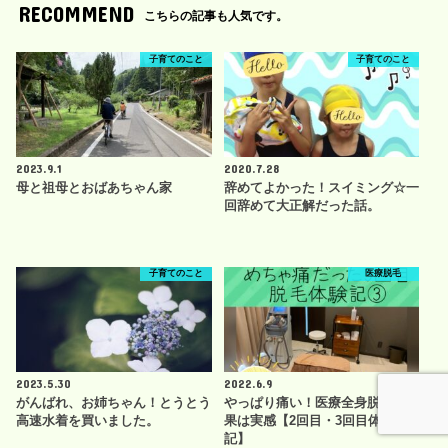
RECOMMEND
こちらの記事も人気です。
子育てのこと
子育てのこと
2023.9.1
2020.7.28
母と祖母とおばあちゃん家
辞めてよかった！スイミング☆一
回辞めて大正解だった話。
子育てのこと
医療脱毛
2023.5.30
2022.6.9
がんばれ、お姉ちゃん！とうとう
やっぱり痛い！医療全身脱毛 効
高速水着を買いました。
果は実感【2回目・3回目体験
記】