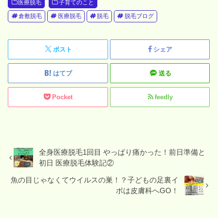
医療脱毛
子育てのこと
倉敷脱毛
医療脱毛
脱毛
脱毛ブログ
ポスト
シェア
はてブ
送る
Pocket
feedly
全身医療脱毛1回目 やっぱり痛かった！前日準備と
初日 医療脱毛体験記②
魚の目じゃなくてウイルスの巣！？子どもの足裏イ
ボは皮膚科へGO！