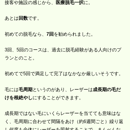
接客や施設の感じから、
医療脱毛一択
に。
あとは
回数
です。
初めての脱毛なら、
7回
を勧められました。
3回、5回のコースは、過去に脱毛経験がある人向けのプ
ランとのこと。
初めてで5回で満足して完了はなかなか厳しいそうです。
毛には
毛周期
というのがあり、レーザーは
成長期の毛だ
けを根絶やし
にすることができます。
成長期ではない毛にいくらレーザーを当てても意味はな
く、毛周期に合わせて間隔をあけ（約6週間ごと）繰り返
し何度も全体にレーザーを照射することで、まんべんな