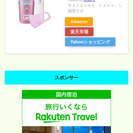
created by
Rinker
Ｄａｔｓｕｍｏ Ｌａｂｏ．＼
脱毛ラボ
Amazon
楽天市場
Yahooショッピング
スポンサー