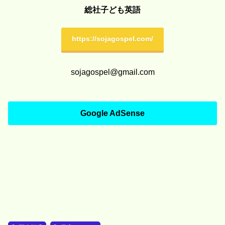
総社子ども英語
https://sojagospel.com/
sojagospel@gmail.com
Google AdSense