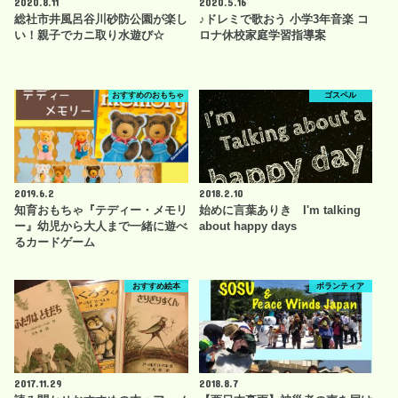
2020.8.11
2020.5.16
総社市井風呂谷川砂防公園が楽し
♪ドレミで歌おう 小学3年音楽 コ
い！親子でカニ取り水遊び☆
ロナ休校家庭学習指導案
おすすめのおもちゃ
ゴスペル
2019.6.2
2018.2.10
知育おもちゃ『テディー・メモリ
始めに言葉ありき I'm talking
ー』幼児から大人まで一緒に遊べ
about happy days
るカードゲーム
おすすめ絵本
ボランティア
2017.11.29
2018.8.7