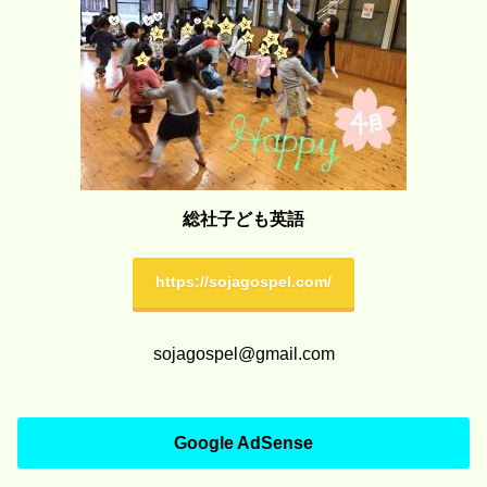
総社子ども英語
https://sojagospel.com/
sojagospel@gmail.com
Google AdSense