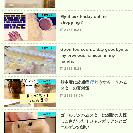
子育て日記
My Black Friday online
shopping☆
2022.11.26
子育て日記
Goon too soon… Say goodbye to
my precious hamster in my
hands.
2022.11.22
ハムスター
熱中症に皮膚病
どうする！？ハム
スターの夏対策
2022.06.24
ハムスター
ゴールデンハムスターは感動の人懐
っこさだった！ジャンガリアンとゴ
ールデンの違い