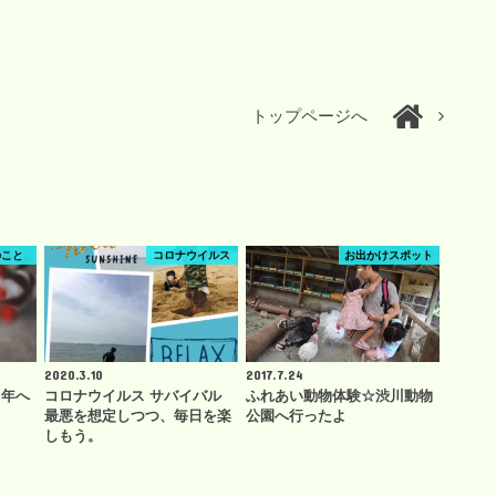
トップページへ
のこと
コロナウイルス
お出かけスポット
2020.3.10
2017.7.24
４年へ
コロナウイルス サバイバル
ふれあい動物体験☆渋川動物
最悪を想定しつつ、毎日を楽
公園へ行ったよ
しもう。