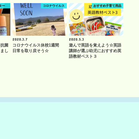
ター
コロナウイルス
おすすめ子育て用品
2020.3.7
2020.5.3
】抗菌
コロナウイルス休校1週間
遊んで英語を覚えよう☆英語
りまし
日常を取り戻そう☆
講師が選ぶ幼児におすすめ英
語教材ベスト３