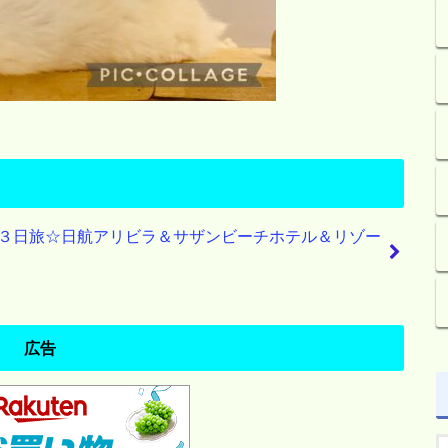
３日旅☆日航アリビラ＆サザンビーチホテル＆リゾー
広告