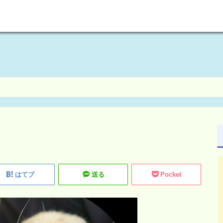
welcome to maikoism
はてブ
送る
Pocket