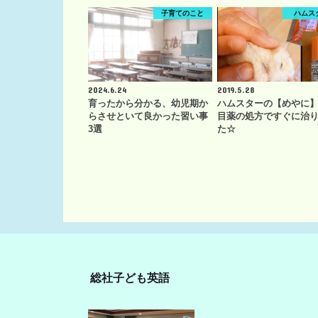
子育てのこと
ハムス
2024.6.24
2019.5.28
育ったから分かる、幼児期か
ハムスターの【めやに
らさせといて良かった習い事
目薬の処方ですぐに治
3選
た☆
総社子ども英語