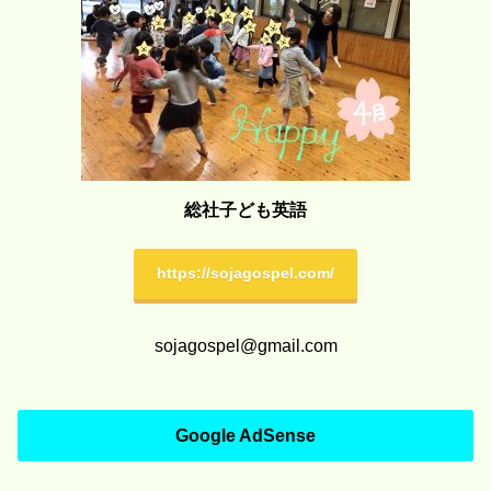
総社子ども英語
https://sojagospel.com/
sojagospel@gmail.com
Google AdSense