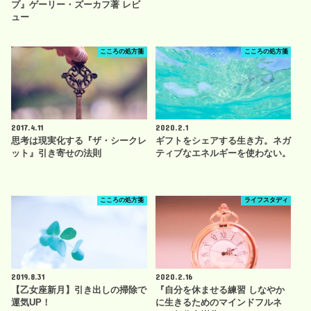
プ』ゲーリー・ズーカフ著 レビ
ュー
こころの処方箋
こころの処方箋
2017.4.11
2020.2.1
思考は現実化する『ザ・シークレ
ギフトをシェアする生き方。ネガ
ット』引き寄せの法則
ティブなエネルギーを使わない。
こころの処方箋
ライフスタディ
2019.8.31
2020.2.16
【乙女座新月】引き出しの掃除で
『自分を休ませる練習 しなやか
運気UP！
に生きるためのマインドフルネ