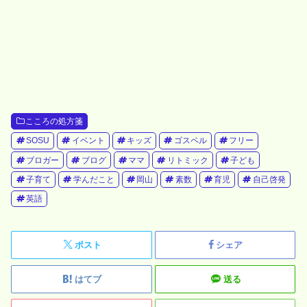
こころの処方箋
SOSU
イベント
キッズ
ゴスペル
フリー
ブロガー
ブログ
ママ
リトミック
子ども
子育て
学んだこと
岡山
素数
育児
自己啓発
英語
ポスト
シェア
はてブ
送る