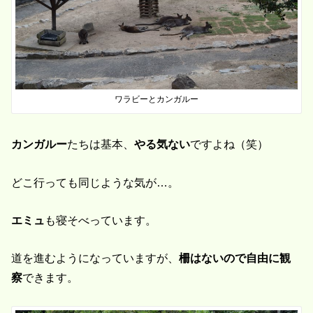
ワラビーとカンガルー
カンガルー
たちは基本、
やる気ない
ですよね（笑）
どこ行っても同じような気が…。
エミュ
も寝そべっています。
道を進むようになっていますが、
柵はないので自由に観
察
できます。