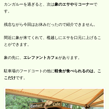
カンガルーを過ぎると、次は
象のエサやりコーナー
で
す。
残念ながら今回はお休みだったので紹介できません。
間近に象が来てくれて、檻越しにエサを口元に上げるこ
とができます。
象の先に、
エレファントカフェ
があります。
駐車場のフードコートの他に
軽食が食べられるのは、こ
こだけ
です。