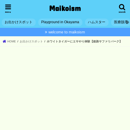
Maikoism
menu
search
お出かけスポット
Playground in Okayama
ハムスター
医療脱毛
welcome to maikoism
HOME
お出かけスポット
ホワイトタイガーにエサやり体験【姫路サファリパーク】