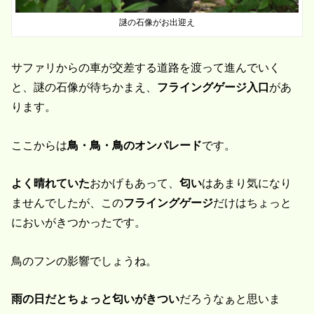
謎の石像がお出迎え
サファリからの車が交差する道路を渡って進んでいく
と、謎の石像が待ちかまえ、
フライングゲージ入口
があ
ります。
ここからは
鳥・鳥・鳥のオンパレード
です。
よく晴れていた
おかげもあって、
匂い
はあまり気になり
ませんでしたが、この
フライングゲージ
だけはちょっと
においがきつかったです。
鳥のフンの影響でしょうね。
雨の日だとちょっと匂いがきつい
だろうなぁと思いま