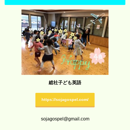
総社子ども英語
https://sojagospel.com/
sojagospel@gmail.com