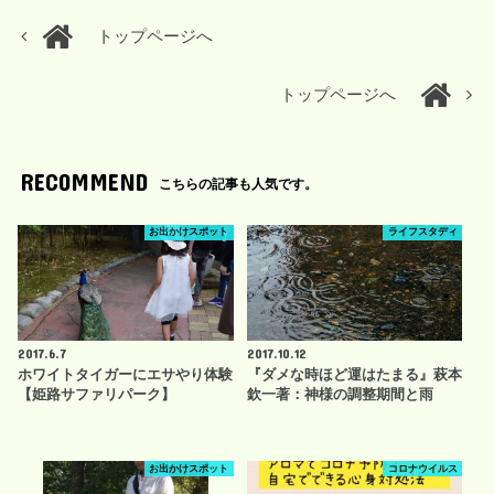
トップページへ
トップページへ
RECOMMEND
こちらの記事も人気です。
お出かけスポット
ライフスタディ
2017.6.7
2017.10.12
ホワイトタイガーにエサやり体験
『ダメな時ほど運はたまる』萩本
【姫路サファリパーク】
欽一著：神様の調整期間と雨
お出かけスポット
コロナウイルス