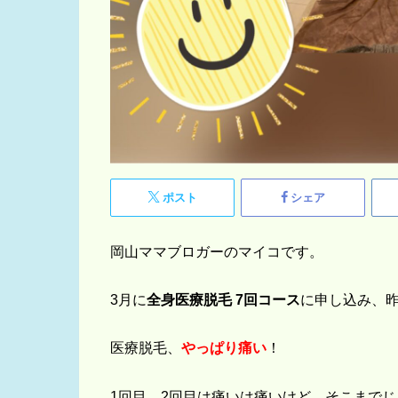
ポスト
シェア
岡山ママブロガーのマイコです。
3月に
全身医療脱毛 7回コース
に申し込み、
医療脱毛、
やっぱり痛い
！
1回目、2回目は痛いは痛いけど、そこまで