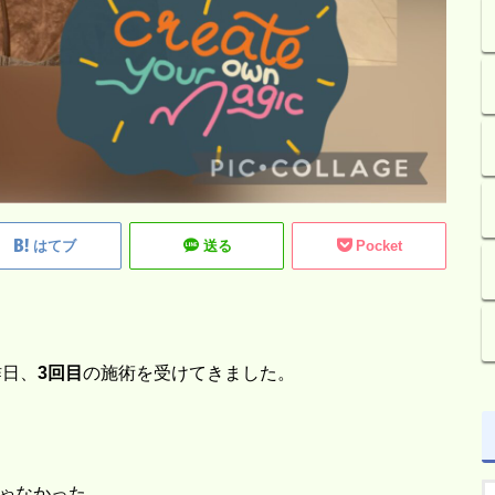
はてブ
送る
Pocket
昨日、
3回目
の施術を受けてきました。
じゃなかった…。