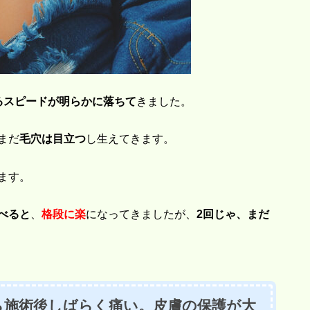
るスピードが明らかに落ちて
きました。
まだ
毛穴は目立つ
し生えてきます。
ます。
べると
、
格段に楽
になってきましたが、
2回じゃ、まだ
ら施術後しばらく痛い。皮膚の保護が大