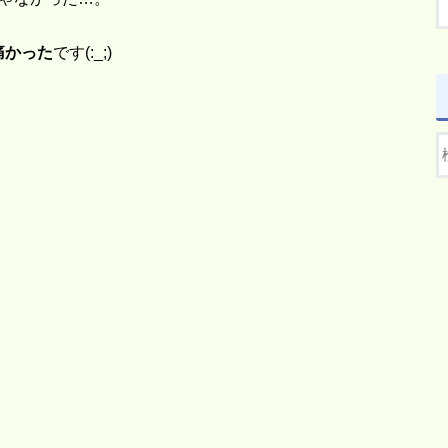
痛かった
です(:_;)