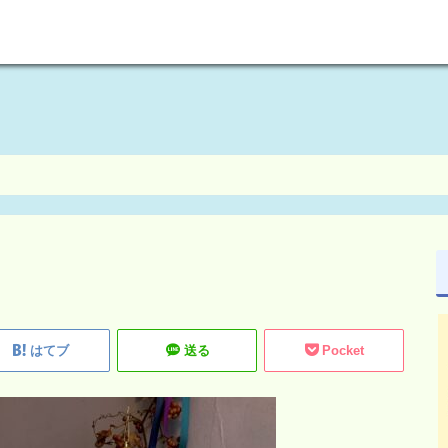
welcome to maikoism
はてブ
送る
Pocket