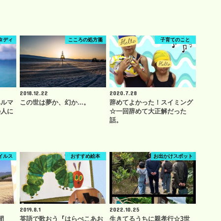
タディ
こころの処方箋
子育てのこと
2018.12.22
2020.7.28
ヘルマ
この世は夢か、幻か...。
辞めてよかった！スイミング
の人に
☆一回辞めて大正解だった
話。
イルス
おすすめ絵本
お出かけスポット
2019.8.1
2022.10.25
週間
英語で歌おう『はらぺこあお
生きてるうちに親孝行☆3世