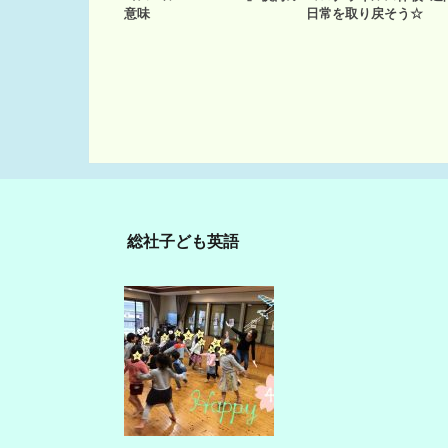
意味
日常を取り戻そう☆
総社子ども英語