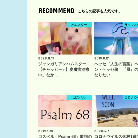
RECOMMEND
こちらの記事も人気です。
ハムスター
ライフス
2020.8.11
2019.8.21
ジャンガリアンハムスター
ヘッセ『人生の言葉』
【チャッピー♂】皮膚病治療
ン・ヘッセ著 『風』
中。なか…
なりたい
ゴスペル
コロナウ
2019.3.10
2020.3.7
ゴスペル『Psalm 68』歌詞の
コロナウイルス休校1