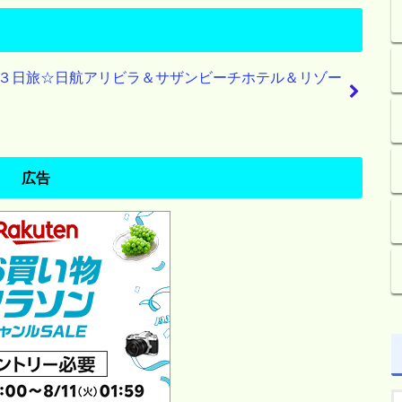
３日旅☆日航アリビラ＆サザンビーチホテル＆リゾー
広告