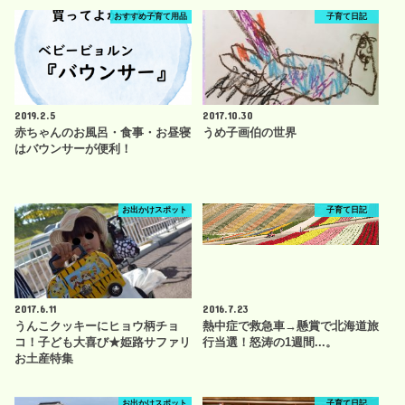
おすすめ子育て用品
子育て日記
2019.2.5
2017.10.30
赤ちゃんのお風呂・食事・お昼寝
うめ子画伯の世界
はバウンサーが便利！
お出かけスポット
子育て日記
2017.6.11
2016.7.23
うんこクッキーにヒョウ柄チョ
熱中症で救急車→懸賞で北海道旅
コ！子ども大喜び★姫路サファリ
行当選！怒涛の1週間...。
お土産特集
お出かけスポット
子育て日記