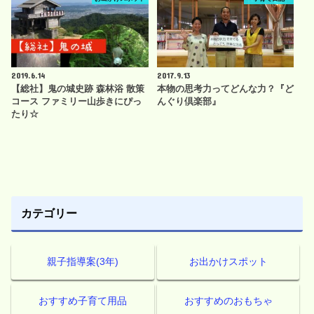
2019.6.14
2017.9.13
【総社】鬼の城史跡 森林浴 散策
本物の思考力ってどんな力？『ど
コース ファミリー山歩きにぴっ
んぐり倶楽部』
たり☆
カテゴリー
親子指導案(3年)
お出かけスポット
おすすめ子育て用品
おすすめのおもちゃ