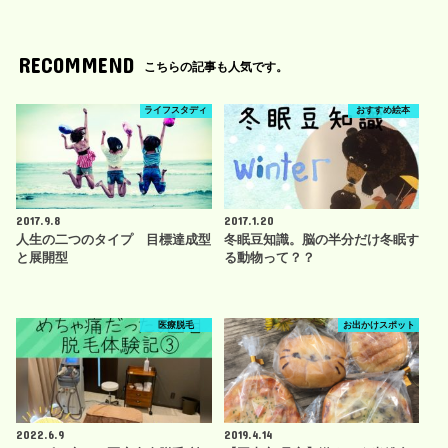
RECOMMEND
こちらの記事も人気です。
ライフスタディ
おすすめ絵本
2017.9.8
2017.1.20
人生の二つのタイプ 目標達成型
冬眠豆知識。脳の半分だけ冬眠す
と展開型
る動物って？？
医療脱毛
お出かけスポット
2022.6.9
2019.4.14