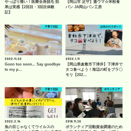
やっぱり痛い！医療全身脱毛 効
【岡山市 足守】激ウマ☆米粉食
果は実感【2回目・3回目体験
パン JA岡山パン工房
記】
子育て日記
お出かけスポット
2022.11.22
2022.1.11
Goon too soon... Say goodbye
【岡山県倉敷市下津井】下津井で
to my p…
タコ食べよう！海辺の町をブラ〇
モリ【202…
子育て日記
ボランティア
2022.2.16
2018.11.30
魚の目じゃなくてウイルスの
ボランティア活動資金調達のため