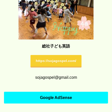
総社子ども英語
https://sojagospel.com/
sojagospel@gmail.com
Google AdSense