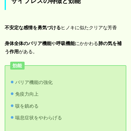
サイプレスの特徴と効能
不安定な感情を勇気づける
ヒノキに似たクリアな芳香
身体全体のバリア機能
や
呼吸機能
にかかわる
肺の気を補
う作用
がある。
効能
バリア機能の強化
免疫力向上
咳を鎮める
喘息症状をやわらげる