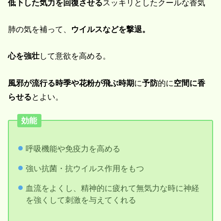
低下した気力を回復させる
スッキリとしたクールな香気
肺の気を補って、
ウイルスなどを撃退。
心を強壮
して意欲を高める。
風邪が流行る時季や花粉が飛ぶ時期
に
予防
的に
空間に香
らせる
とよい。
効能
呼吸機能や免疫力を高める
強い抗菌・抗ウイルス作用をもつ
血流をよくし、精神的に疲れて無気力な時に神経
を強くして刺激を与えてくれる