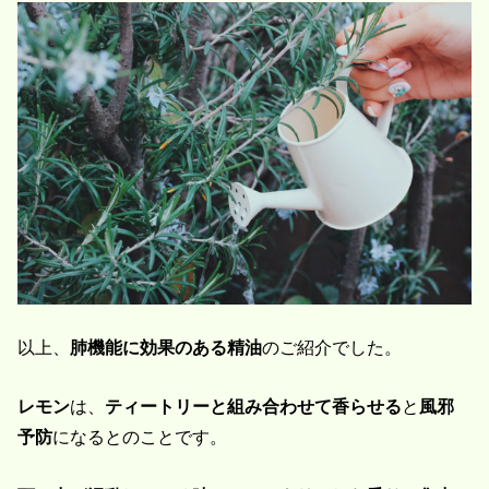
以上、
肺機能に効果のある精油
のご紹介でした。
レモン
は、
ティートリーと組み合わせて香らせる
と
風邪
予防
になるとのことです。