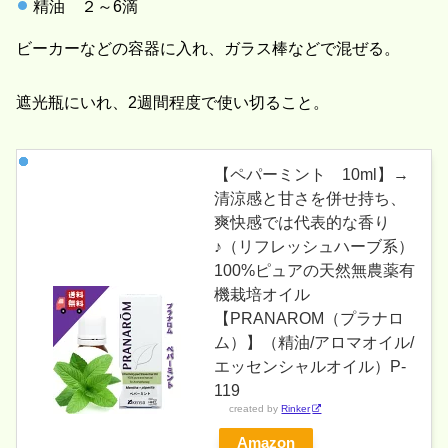
精油 ２～6滴
ビーカーなどの容器に入れ、ガラス棒などで混ぜる。
遮光瓶にいれ、2週間程度で使い切ること。
【ペパーミント 10ml】→
清涼感と甘さを併せ持ち、
爽快感では代表的な香り
♪（リフレッシュハーブ系）
100%ピュアの天然無農薬有
機栽培オイル
【PRANAROM（プラナロ
ム）】（精油/アロマオイル/
エッセンシャルオイル）P-
119
created by
Rinker
Amazon