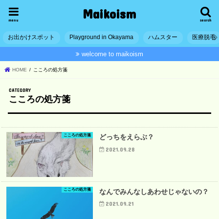
Maikoism
menu
search
お出かけスポット
Playground in Okayama
ハムスター
医療脱毛
welcome to maikoism
HOME
こころの処方箋
こころの処方箋
こころの処方箋
どっちをえらぶ？
2021.09.28
こころの処方箋
なんでみんなしあわせじゃないの？
2021.09.21