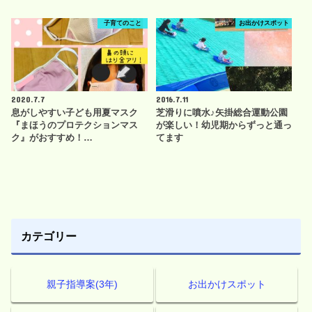
子育てのこと
お出かけスポット
2020.7.7
2016.7.11
息がしやすい子ども用夏マスク
芝滑りに噴水♪矢掛総合運動公園
『まほうのプロテクションマス
が楽しい！幼児期からずっと通っ
ク』がおすすめ！…
てます
カテゴリー
親子指導案(3年)
お出かけスポット