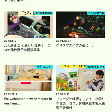
ェブセミナー…
親子指導案(3年)
こころの処方箋
2020.5.2
2020.12.24
たねをまこう 新しい理科３ コ
クリスマスイブの夜に...。
ロナ休校親子学習指導案
子育てのこと
親子指導案(3年)
2022.12.1
2020.5.15
We welcomed new hamsters in
リコーダー練習をしよう 小学3
our fami…
年音楽 コロナ休校家庭学習用練
習用音源付