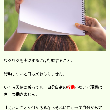
ワクワクを実現するには
行動
すること。
行動
しないと何も変わらりません。
いくら天使に祈っても、
自分自身の
行動
がないと
現実は
何一つ動きません。
叶えたいことが何かあるならそれに向かって
自分からア