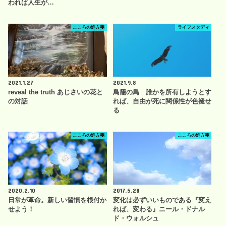
われば人生が…
こころの処方箋
ライフスタディ
2021.1.27
2021.9.8
reveal the truth あじさいの花と
鳥籠の鳥 誰かを所有しようとす
の対話
れば、自由が死に関係性が色褪せ
る
こころの処方箋
こころの処方箋
2020.2.10
2017.5.28
日常が革命。新しい習慣を根付か
変化は必ずいいものである『変え
せよう！
れば、変わる』ニール・ドナル
ド・ウォルシュ