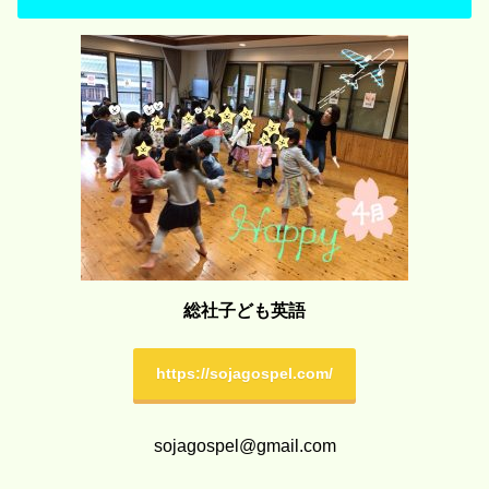
総社子ども英語
https://sojagospel.com/
sojagospel@gmail.com