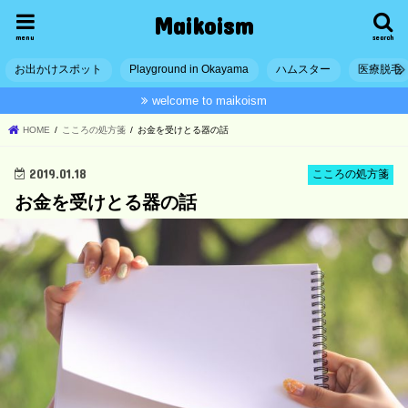
Maikoism
menu
search
お出かけスポット
Playground in Okayama
ハムスター
医療脱毛
welcome to maikoism
HOME
こころの処方箋
お金を受けとる器の話
2019.01.18
こころの処方箋
お金を受けとる器の話