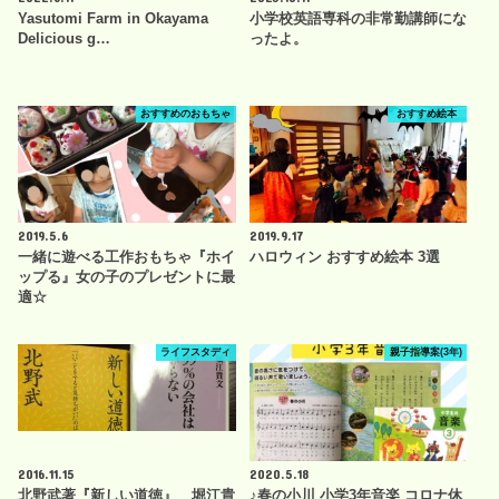
Yasutomi Farm in Okayama
小学校英語専科の非常勤講師にな
Delicious g…
ったよ。
おすすめのおもちゃ
おすすめ絵本
2019.5.6
2019.9.17
一緒に遊べる工作おもちゃ『ホイ
ハロウィン おすすめ絵本 3選
ップる』女の子のプレゼントに最
適☆
ライフスタディ
親子指導案(3年)
2016.11.15
2020.5.18
北野武著『新しい道徳』 堀江貴
♪春の小川 小学3年音楽 コロナ休