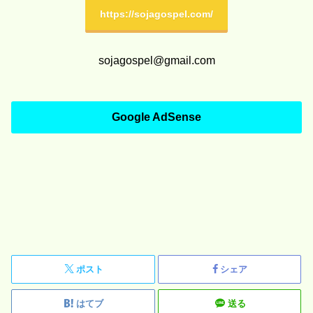
https://sojagospel.com/
sojagospel@gmail.com
Google AdSense
ポスト
シェア
はてブ
送る