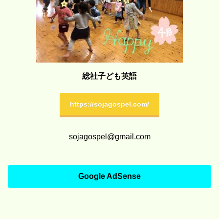
総社子ども英語
https://sojagospel.com/
sojagospel@gmail.com
Google AdSense