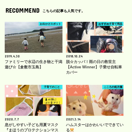
RECOMMEND
こちらの記事も人気です。
お出かけスポット
おすすめ子育て用品
2019.4.30
2018.10.24
ファミリーで水辺の生き物と干潟
脱☆カッパ！雨の日の救世主
遊び☆【倉敷市玉島】
【Active Winner】子乗せ自転車
カバー
子育てのこと
こころの処方箋
2020.7.7
2021.3.14
息がしやすい子ども用夏マスク
ハムスターはかわいいでできてい
『まほうのプロテクションマス
る