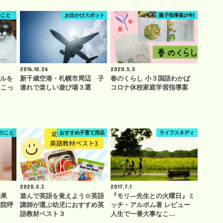
のこと
お出かけスポット
親子指導案(3年)
2016.10.26
2020.5.5
テルを
新千歳空港・札幌市周辺 子
春のくらし 小３国語わかば
起こっ
連れで楽しい遊び場３選
コロナ休校家庭学習指導案
のこと
おすすめ子育て用品
ライフスタディ
2020.5.3
2017.7.1
結果
遊んで英語を覚えよう☆英語
『モリ―先生との火曜日』ミ
病院呼
講師が選ぶ幼児におすすめ英
ッチ・アルボム著 レビュー
語教材ベスト３
人生で一番大事なこ…