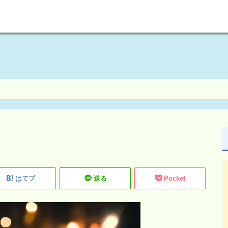
welcome to maikoism
はてブ
送る
Pocket