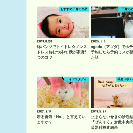
おすすめ子育て用品
子育て
2019.8.20
2025.5.6
綿パンツでトイトレ☆ノンス
agoda（アゴダ）でホ
トレスおむつ外れ 我が家流5
予約したら予約ミスが
つのコツ
た話
ライフスタディ
喘息（咳）
2021.9.14
2019.5.24
断る勇気「No.」と言えてい
止まらないせきの診断
ますか？
『ぜんそく』倉敷中央
吸器科検査結果