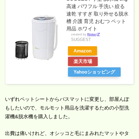
高速 パワフル 手洗い 絞る
速乾 すすぎ 取り外せる脱水
槽 介護 育児 おむつ ペット
用品 ホワイト
created by
Rinker
SUGGEST
Amazon
楽天市場
Yahooショッピング
いずれペットシートからバスマットに変更し、部屋んぽ
もしたいので、モルモット用品を洗濯するための小型洗
濯機&脱水機を購入しました。
出費は痛いけれど、オシッコと毛にまみれたマットやタ