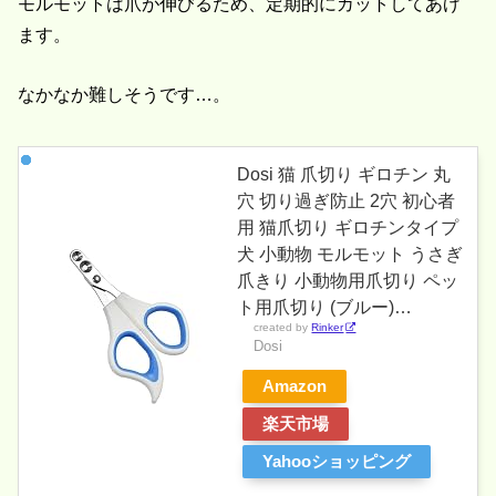
モルモットは爪が伸びるため、定期的にカットしてあげ
ます。
なかなか難しそうです…。
Dosi 猫 爪切り ギロチン 丸
穴 切り過ぎ防止 2穴 初心者
用 猫爪切り ギロチンタイプ
犬 小動物 モルモット うさぎ
爪きり 小動物用爪切り ペッ
ト用爪切り (ブルー)…
created by
Rinker
Dosi
Amazon
楽天市場
Yahooショッピング