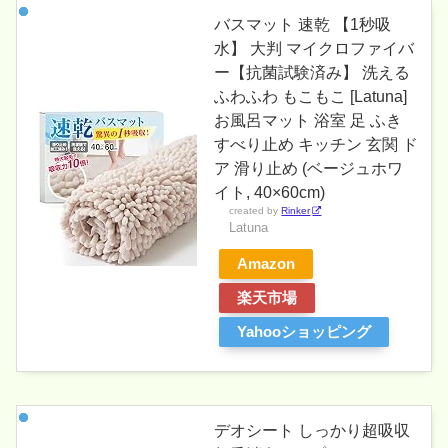
バスマット 速乾 【1秒吸
水】 大判 マイクロファイバ
ー【抗菌試験済み】 洗える
ふわふわ もこもこ [Latuna]
お風呂マット 浴室 足 ふき
すべり止め キッチン 玄関 ド
ア 滑り止め (ベージュホワ
イト, 40×60cm)
created by
Rinker
Latuna
Amazon
楽天市場
Yahooショッピング
デオシート しっかり超吸収