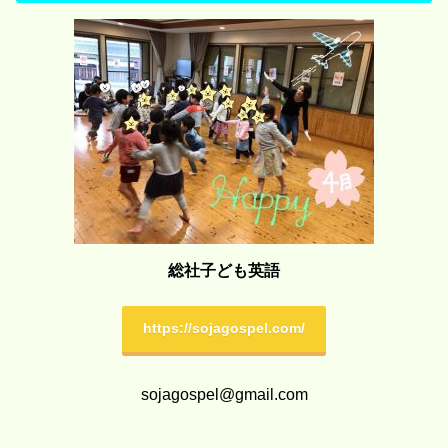
総社子ども英語
https://sojagospel.com/
sojagospel@gmail.com