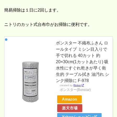
簡易掃除は１日に2回します。
ニトリのカット式台布巾がお掃除に便利です。
ボンスター 不織布ふきん ロ
ールタイプ ミシン目入りで
手で切れる 40カット 約
20×30cm(1カットあたり) 吸
水性にすぐれ乾きが早く衛
生的 テーブル拭き 油汚れ シ
ンク掃除に F-978
created by
Rinker
ボンスター(Bonstar)
Amazon
楽天市場