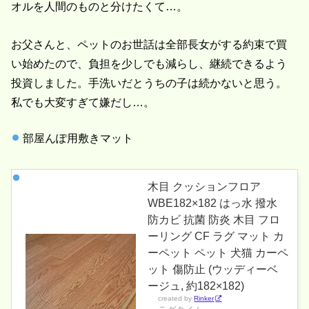
オルを人間のものと分けたくて…。
お父さんと、ペットのお世話は全部長女がする約束で買
い始めたので、負担を少しでも減らし、継続できるよう
投資しました。手洗いだとうちの子は続かないと思う。
私でも大変すぎて嫌だし…。
部屋んぽ用敷きマット
木目 クッションフロア
WBE182×182 はっ水 撥水
防カビ 抗菌 防炎 木目 フロ
ーリング CF ラグ マット カ
ーペット ペット 犬猫 カーペ
ット 傷防止 (ウッディーベ
ージュ, 約182×182)
created by
Rinker