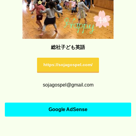
総社子ども英語
https://sojagospel.com/
sojagospel@gmail.com
Google AdSense