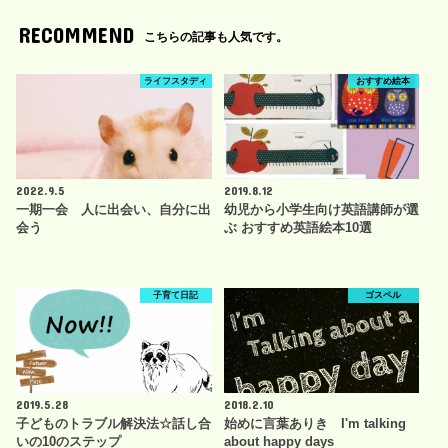
RECOMMEND
こちらの記事も人気です。
ライフスタディ
おすすめ絵本
2022.9.5
2019.8.12
一期一会 人に出会い、自分に出
幼児から小学生向け英語講師が選
会う
ぶ おすすめ英語絵本10選
子育て日記
ゴスペル
2019.5.28
2018.2.10
子どものトラブル解決法☆話し合
始めに言葉ありき I'm talking
いの10のステップ
about happy days