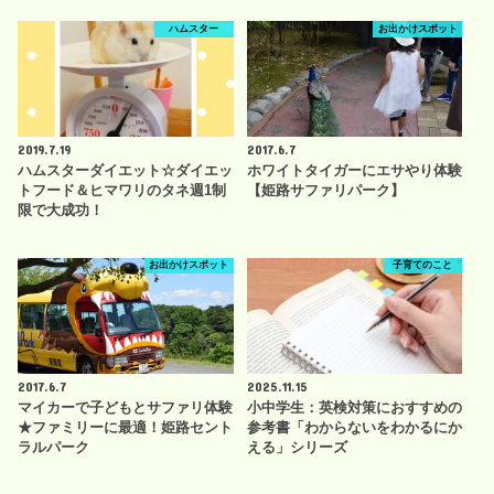
ハムスター
お出かけスポット
2019.7.19
2017.6.7
ハムスターダイエット☆ダイエッ
ホワイトタイガーにエサやり体験
トフード＆ヒマワリのタネ週1制
【姫路サファリパーク】
限で大成功！
お出かけスポット
子育てのこと
2017.6.7
2025.11.15
マイカーで子どもとサファリ体験
小中学生：英検対策におすすめの
★ファミリーに最適！姫路セント
参考書「わからないをわかるにか
ラルパーク
える」シリーズ