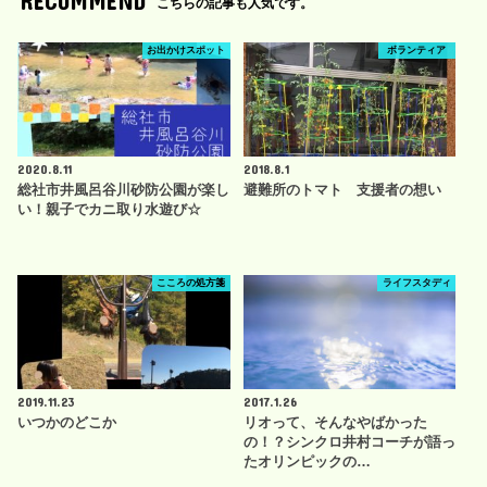
RECOMMEND
こちらの記事も人気です。
お出かけスポット
ボランティア
2020.8.11
2018.8.1
総社市井風呂谷川砂防公園が楽し
避難所のトマト 支援者の想い
い！親子でカニ取り水遊び☆
こころの処方箋
ライフスタディ
2019.11.23
2017.1.26
いつかのどこか
リオって、そんなやばかった
の！？シンクロ井村コーチが語っ
たオリンピックの…