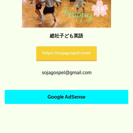
総社子ども英語
https://sojagospel.com/
sojagospel@gmail.com
Google AdSense