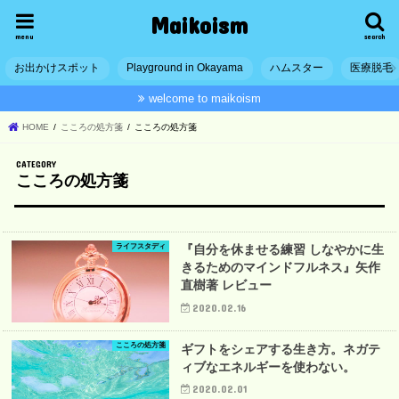
Maikoism
menu
search
お出かけスポット
Playground in Okayama
ハムスター
医療脱毛
welcome to maikoism
HOME
こころの処方箋
こころの処方箋
こころの処方箋
ライフスタディ
『自分を休ませる練習 しなやかに生
きるためのマインドフルネス』矢作
直樹著 レビュー
2020.02.16
こころの処方箋
ギフトをシェアする生き方。ネガテ
ィブなエネルギーを使わない。
2020.02.01