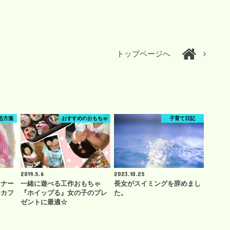
トップページへ
処方箋
おすすめのおもちゃ
子育て日記
2019.5.6
2023.10.25
トナー
一緒に遊べる工作おもちゃ
長女がスイミングを辞めまし
ーカフ
『ホイップる』女の子のプレ
た。
ゼントに最適☆