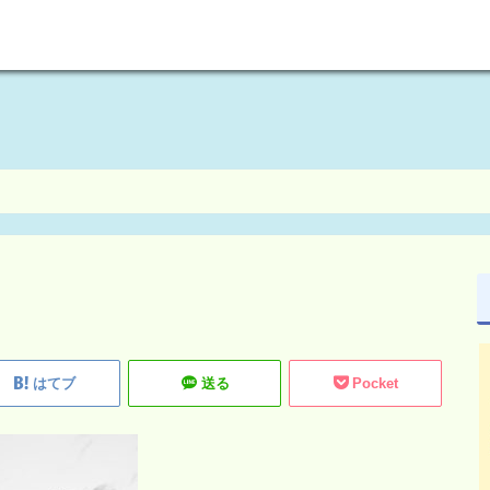
welcome to maikoism
はてブ
送る
Pocket