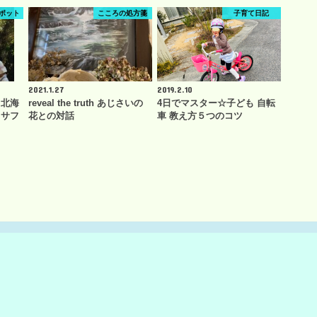
ポット
こころの処方箋
子育て日記
2021.1.27
2019.2.10
【北海
reveal the truth あじさいの
4日でマスター☆子ども 自転
スサフ
花との対話
車 教え方５つのコツ