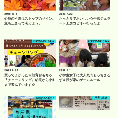
2018.12.6
2017.7.22
心身の不調はストップのサイン。
たっぷりでおいしい☆牛窓ジェラ
立ち止まって考えよう。
ート工房コピオへ行ったよ
おすすめのおもちゃ
おすすめのおもちゃ
2021.9.20
2019.5.1
買ってよかった☆知育おもちゃ
小学生女子に大人気☆もっちまる
『チェーンリング』幼児から小4
ず＆我が家のゲームルール
まで遊んでいます☆
お出かけスポット
子育て日記