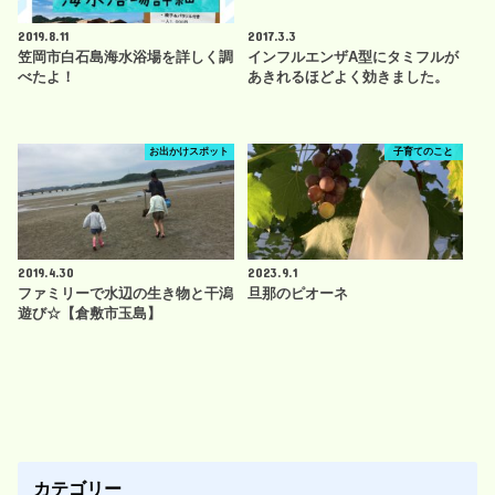
2019.8.11
2017.3.3
笠岡市白石島海水浴場を詳しく調
インフルエンザA型にタミフルが
べたよ！
あきれるほどよく効きました。
お出かけスポット
子育てのこと
2019.4.30
2023.9.1
ファミリーで水辺の生き物と干潟
旦那のピオーネ
遊び☆【倉敷市玉島】
カテゴリー