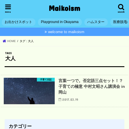
Maikoism
menu
search
お出かけスポット
Playground in Okayama
ハムスター
医療脱毛
welcome to maikoism
HOME
タグ : 大人
大人
子育て日記
言葉一つで。否定語三点セット！？
子育ての極意 中村文昭さん講演会 in
岡山
2017.03.19
カテゴリー