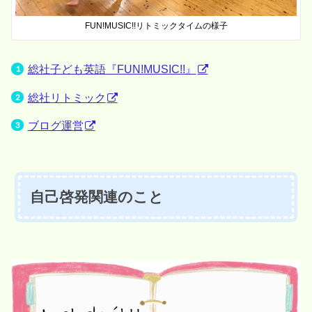
FUN!MUSIC!!リトミックタイムの様子
総社子ども英語『FUN!MUSIC!!』
総社リトミック
ブログ運営
自己啓発関連のこと